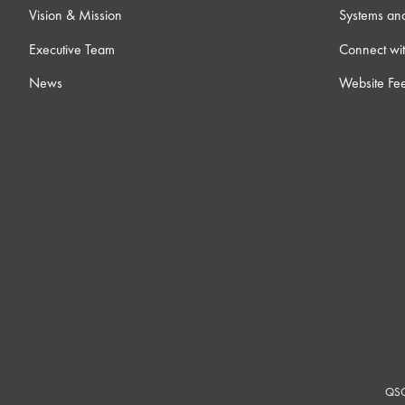
Vision & Mission
Systems an
Executive Team
Connect wit
News
Website Fe
QSC