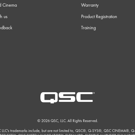
d Cinema
Warranty
h us
Product Registration
edback
Training
© 2026 QSC, LLC. All Rights Reserved.
 LLC's trademarks include, but are not limited to, QSC®, Q-SYS®, QSC CINEMA®, Q