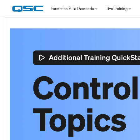
Passer au contenu principal
Formation À La Demande
Live Training
Aperçu des sections