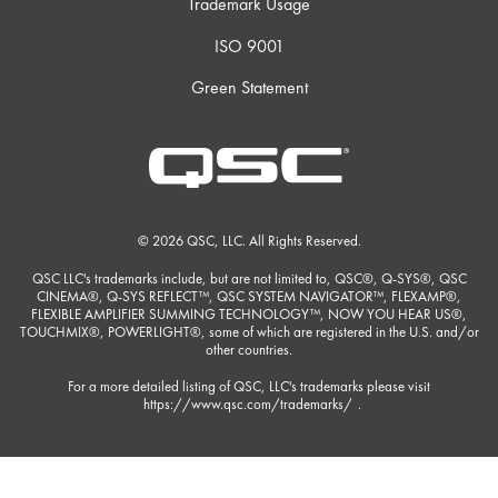
Trademark Usage
ISO 9001
Green Statement
© 2026 QSC, LLC. All Rights Reserved.
QSC LLC's trademarks include, but are not limited to, QSC®, Q-SYS®, QSC
CINEMA®, Q-SYS REFLECT™, QSC SYSTEM NAVIGATOR™, FLEXAMP®,
FLEXIBLE AMPLIFIER SUMMING TECHNOLOGY™, NOW YOU HEAR US®,
TOUCHMIX®, POWERLIGHT®, some of which are registered in the U.S. and/or
other countries.
For a more detailed listing of QSC, LLC's trademarks please visit
https://www.qsc.com/trademarks/
.