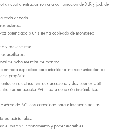
otras cuatro entradas son una combinación de XLR y jack de
ra cada entrada.
res estéreo.
tavoz potenciado o un sistema cableado de monitoreo
eo y pre-escucha.
os auxiliares.
total de ocho mezclas de monitor.
una entrada específica para micrófono intercomunicador; de
este propósito.
entación eléctrica, un jack accesorio y dos puertos USB
ontramos un adaptor Wi-Fi para conexión inalámbrica.
a estéreo de ¼”, con capacidad para alimentar sistemas
téreo adicionales.
es: el mismo funcionamiento y poder increíbles!