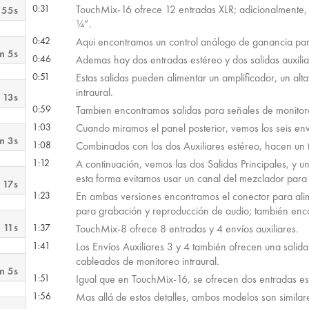
0:31
TouchMix-16 ofrece 12 entradas XLR; adicionalmente, 
 55s
¼”.
0:42
Aqui encontramos un control análogo de ganancia pa
m 5s
0:46
Ademas hay dos entradas estéreo y dos salidas auxilia
0:51
Estas salidas pueden alimentar un amplificador, un al
intraural.
 13s
0:59
Tambien encontramos salidas para señales de monitor
1:03
Cuando miramos el panel posterior, vemos los seis enví
m 3s
1:08
Combinados con los dos Auxiliares estéreo, hacen un 
1:12
A continuación, vemos las dos Salidas Principales, y 
esta forma evitamos usar un canal del mezclador para 
 17s
1:23
En ambas versiones encontramos el conector para alim
para grabación y reproducción de audio; también enc
 11s
1:37
TouchMix-8 ofrece 8 entradas y 4 envíos auxiliares.
1:41
Los Envíos Auxiliares 3 y 4 también ofrecen una salid
cableados de monitoreo intraural.
m 5s
1:51
Igual que en TouchMix-16, se ofrecen dos entradas es
1:56
Mas allá de estos detalles, ambos modelos son similar