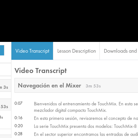
Video Transcript
Lesson Description
Downloads and 
Video Transcript
Navegación en el Mixer
3m 53s
m 3s
0:07
Bienvenidos al entrenamiento de TouchMix. En esta se
 53s
mezclador digital compacto TouchMix.
3s
0:16
En esta primera sesión, revisaremos el concepto de na
0:20
La serie TouchMix presenta dos modelos: TouchMix-8 
0:28
En el sector superior encontramos las entradas de aud