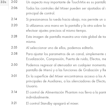
 33s
2:02
Un aspecto muy importante de TouchMix es su pantalla t
2:06
Todos los controles del Mixer pueden ser ajustados al s
principal de control.
 57s
2:14
Si presionamos la rueda hacia abajo, nos permite un c
2:20
Si utilizamos una mano en la pantalla y la otra sobre
efectuar ajustes precisos al mismo tiempo.
 29s
2:28
Esta imagen de pantalla muestra una vista global de to
misma.
 20s
2:35
Al seleccionar uno de ellos, podemos editarlo.
2:38
Para ajustar los parametros de un canal, simplemente
Ecualización, Compresión, Puerta de ruido, Efectos, m
 59s
2:50
Podemos regresar al atenuador en cualquier momento,
pantalla de Menú y a las funciones de Grabación y Re
3:01
En la superficie del Mixer encontramos acceso a los As
 58s
principales de Auxiliares, a los silenciadores de Efect
Usuario.
 36s
3:14
El control de Alimentación Phantom nos lleva a la pant
individualmente.
3:21
El control Standby apagará el mixer.