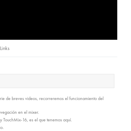
Links
rie de breves videos, recorreremos el funcionamiento del
vegación en el mixer.
y TouchMix-16, es el que tenemos aquí.
io.