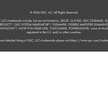
© 2026 QSC, LLC. All Rights Reserved.
 LLC's trademarks include, but are not limited to, QSC®, Q-SYS®, QSC CINEMA®, Q
REFLECT™, QSC SYSTEM NAVIGATOR™, FLEXAMP®, FLEXIBLE AMPLIFIER SUMMIN
HNOLOGY™, NOW YOU HEAR US®, TOUCHMIX®, POWERLIGHT®, some of which
registered in the U.S. and/or other countries.
ore detailed listing of QSC, LLC's trademarks please visit
https://www.qsc.com/trade