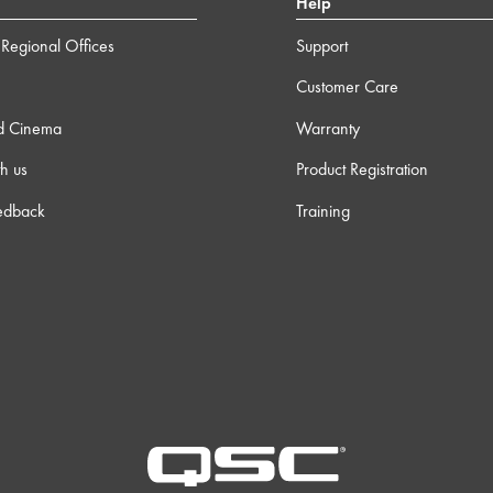
Help
Regional Offices
Support
Customer Care
d Cinema
Warranty
h us
Product Registration
edback
Training