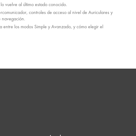
lo vuelve al último estado conocido.
tercomunicador, controles de acceso al nivel de Auriculares y
e navegación.
ia entre los modos Simple y Avanzado, y cómo elegir el