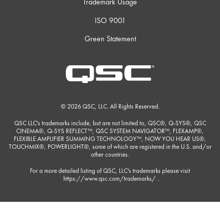
Trademark Usage
ISO 9001
Green Statement
© 2026 QSC, LLC. All Rights Reserved.
QSC LLC's trademarks include, but are not limited to, QSC®, Q-SYS®, QSC
CINEMA®, Q-SYS REFLECT™, QSC SYSTEM NAVIGATOR™, FLEXAMP®,
FLEXIBLE AMPLIFIER SUMMING TECHNOLOGY™, NOW YOU HEAR US®,
TOUCHMIX®, POWERLIGHT®, some of which are registered in the U.S. and/or
other countries.
For a more detailed listing of QSC, LLC's trademarks please visit
https://www.qsc.com/trademarks/
.