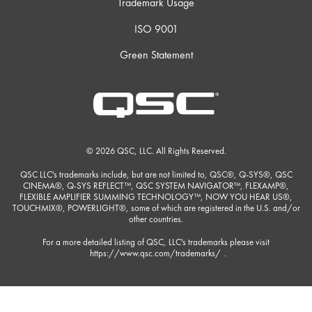
Trademark Usage
ISO 9001
Green Statement
© 2026 QSC, LLC. All Rights Reserved.
QSC LLC's trademarks include, but are not limited to, QSC®, Q-SYS®, QSC
CINEMA®, Q-SYS REFLECT™, QSC SYSTEM NAVIGATOR™, FLEXAMP®,
FLEXIBLE AMPLIFIER SUMMING TECHNOLOGY™, NOW YOU HEAR US®,
TOUCHMIX®, POWERLIGHT®, some of which are registered in the U.S. and/or
other countries.
For a more detailed listing of QSC, LLC's trademarks please visit
https://www.qsc.com/trademarks/
.