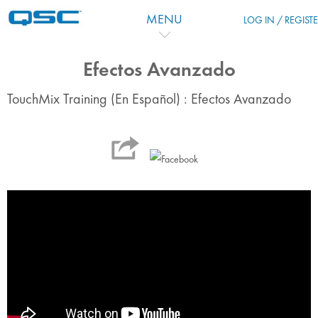
Zum Hauptinhalt
MENU
LOG IN / REGIST
Efectos Avanzado
TouchMix Training (En Español) : Efectos Avanzado