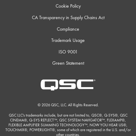
Cookie Policy
CA Transparency in Supply Chains Act
Compliance
Trademark Usage
ISO 9001
Green Statement
© 2026 QSC, LLC. All Rights Reserved.
QSC LLC's trademarks include, but are not limited to, QSC®, Q-SYS®, QSC
CINEMA®, Q-SYS REFLECT™, QSC SYSTEM NAVIGATOR™, FLEXAMP®,
FLEXIBLE AMPLIFIER SUMMING TECHNOLOGY™, NOW YOU HEAR US®,
TOUCHMIX®, POWERLIGHT®, some of which are registered in the U.S. and/or
other countries.