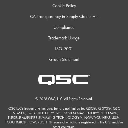
Cookie Policy
CA Transparency in Supply Chains Act
Compliance
Trademark Usage
ISO 9001
Green Statement
© 2026 QSC, LLC. All Rights Reserved.
QSC LLC's trademarks include, but are not limited to, QSC®, Q-SYS®, QSC
CINEMA®, Q-SYS REFLECT™, QSC SYSTEM NAVIGATOR™, FLEXAMP®,
FLEXIBLE AMPLIFIER SUMMING TECHNOLOGY™, NOW YOU HEAR US®,
TOUCHMIX®, POWERLIGHT®, some of which are registered in the U.S. and/or
other countries.