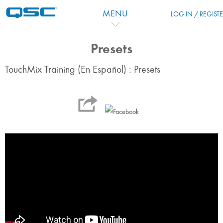
Skip to main content
MENU
LOG IN / REGIST
Presets
TouchMix Training (En Español) : Presets