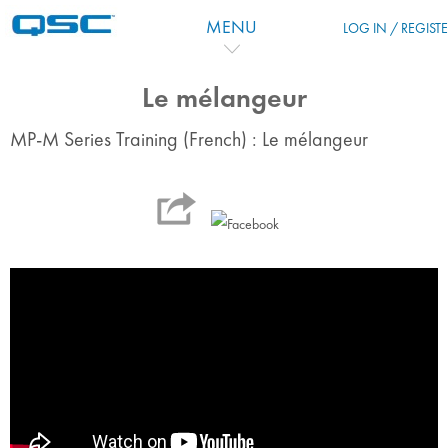
Перейти к основному содержанию
MENU
LOG IN / REGIST
Le mélangeur
MP-M Series Training (French) : Le mélangeur