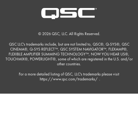
© 2026 QSC, LLC. All Rights Reserved.
QSC LLC's trademarks include, but are not limited to, QSC®, Q-SYS®, QSC
CINEMA®, Q-SYS REFLECT™, QSC SYSTEM NAVIGATOR™, FLEXAMP®,
FLEXIBLE AMPLIFIER SUMMING TECHNOLOGY™, NOW YOU HEAR US®,
TOUCHMIX®, POWERLIGHT®, some of which are registered in the U.S. and/or
other countries.
For a more detailed listing of QSC, LLC's trademarks please visit
https://www.qsc.com/trademarks/
.