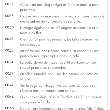
00:13
C’est l’une des cinq catégories à droite dans le menu
principale .
00:16
Ceci est un mélange stéréo qui peut combiner n’importe
quelle entrée de l’ensemble du système,
00:20
il intègre également un mélangeur automatique et un
moteur d'effet.
00:25
C'est parfait pour les réunions, les tables rondes, les
conférences,
00:29
ou même des applications comme un concert ou une
performance impromptue dans un café.
00:34
La sortie stéréo du mixeur peut être utilisée comme
source principale, secondaire,
00:37
ou sélectionnable pour l’un des canaux de sortie du
MP-M.
00:41
Sur la page de mixage, vos banques de faders sont
répertoriées horizontalement en haut.
00:46
Si vous avez déjà utilisé le TouchMix QSC, ça devrait
vous paraître familier.
00:50
La première banque comprend vos entrées Mic / Line,