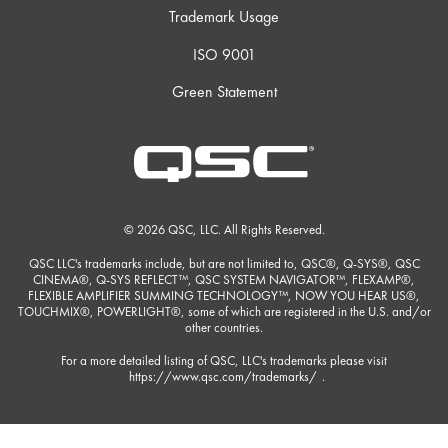
Trademark Usage
ISO 9001
Green Statement
© 2026 QSC, LLC. All Rights Reserved.
QSC LLC's trademarks include, but are not limited to, QSC®, Q-SYS®, QSC
CINEMA®, Q-SYS REFLECT™, QSC SYSTEM NAVIGATOR™, FLEXAMP®,
FLEXIBLE AMPLIFIER SUMMING TECHNOLOGY™, NOW YOU HEAR US®,
TOUCHMIX®, POWERLIGHT®, some of which are registered in the U.S. and/or
other countries.
For a more detailed listing of QSC, LLC's trademarks please visit
https://www.qsc.com/trademarks/
.