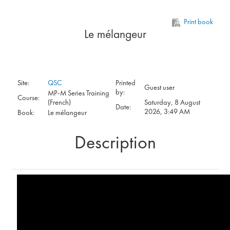
Skip to main content
Print book
Le mélangeur
Site:
QSC
Printed
Guest user
by:
MP-M Series Training
Course:
(French)
Saturday, 8 August
Date:
2026, 3:49 AM
Book:
Le mélangeur
Description