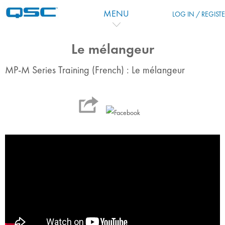
Skip to main content
MENU
LOG IN / REGIST
Le mélangeur
MP-M Series Training (French) : Le mélangeur