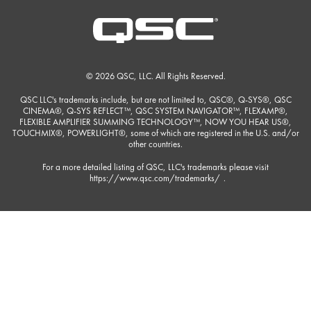
© 2026 QSC, LLC. All Rights Reserved.
QSC LLC's trademarks include, but are not limited to, QSC®, Q-SYS®, QSC
CINEMA®, Q-SYS REFLECT™, QSC SYSTEM NAVIGATOR™, FLEXAMP®,
FLEXIBLE AMPLIFIER SUMMING TECHNOLOGY™, NOW YOU HEAR US®,
TOUCHMIX®, POWERLIGHT®, some of which are registered in the U.S. and/or
other countries.
For a more detailed listing of QSC, LLC's trademarks please visit
https://www.qsc.com/trademarks/
.