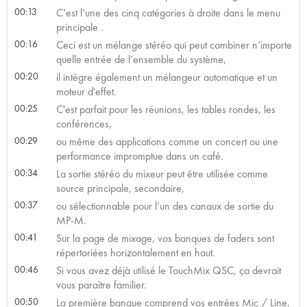
00:13
C’est l’une des cinq catégories à droite dans le menu
principale .
00:16
Ceci est un mélange stéréo qui peut combiner n’importe
quelle entrée de l’ensemble du système,
00:20
il intègre également un mélangeur automatique et un
moteur d'effet.
00:25
C'est parfait pour les réunions, les tables rondes, les
conférences,
00:29
ou même des applications comme un concert ou une
performance impromptue dans un café.
00:34
La sortie stéréo du mixeur peut être utilisée comme
source principale, secondaire,
00:37
ou sélectionnable pour l’un des canaux de sortie du
MP-M.
00:41
Sur la page de mixage, vos banques de faders sont
répertoriées horizontalement en haut.
00:46
Si vous avez déjà utilisé le TouchMix QSC, ça devrait
vous paraître familier.
00:50
La première banque comprend vos entrées Mic / Line,