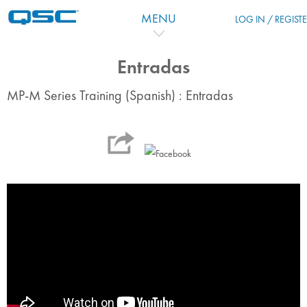
Skip to main content
MENU
LOG IN / REGIST
Entradas
MP-M Series Training (Spanish) : Entradas