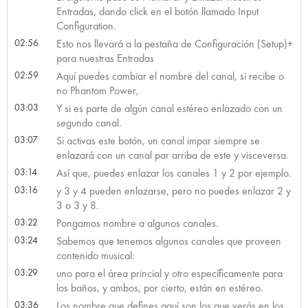
Entradas, dando click en el botón llamado Input
Configuration.
02:56
Esto nos llevará a la pestaña de Configuración (Setup)+
para nuestras Entradas
02:59
Aquí puedes cambiar el nombre del canal, si recibe o
no Phantom Power,
03:03
Y si es parte de algún canal estéreo enlazado con un
segundo canal.
03:07
Si activas este botón, un canal impar siempre se
enlazará con un canal par arriba de este y visceversa.
03:14
Así que, puedes enlazar los canales 1 y 2 por ejemplo.
03:16
y 3 y 4 pueden enlazarse, pero no puedes enlazar 2 y
3 o 3 y 8.
03:22
Pongamos nombre a algunos canales.
03:24
Sabemos que tenemos algunos canales que proveen
contenido musical:
03:29
uno para el área princial y otro específicamente para
los baños, y ambos, por cierto, están en estéreo.
03:36
Los nombre que defines aquí son los que verás en los