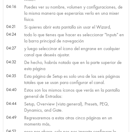
04:16
Puedes ver su nombre, volumen y configuraciones, de
la misma manera que esperarías verlo en una mixer
física.
04:21
Si quieres abrir esta pantalla sin usar el Wizard,
04:24
todo lo que tienes que hacer es seleccionar "Inputs" en
la barra principal de navegación
04:27
y luego seleccinar el ícono del engrane en cualquier
canal que deseés ajustar.
04:32
De hecho, habrás notado que en la parte superior de
esta página
04:35
Esta página de Setup es solo una de las seis páginas
totales que se usan para configurar el canal.
04:40
Estos son los mismos íconos que verás en la pantalla
general de Entradas:
04:44
Setup, Overview (vista general), Presets, PEQ,
Dynamics, and Gate.
04:49
Regresaremos a estas otras cinco páginas en un
momento más,
04:52
pero por ahora, solo nos nos importa configurar lo