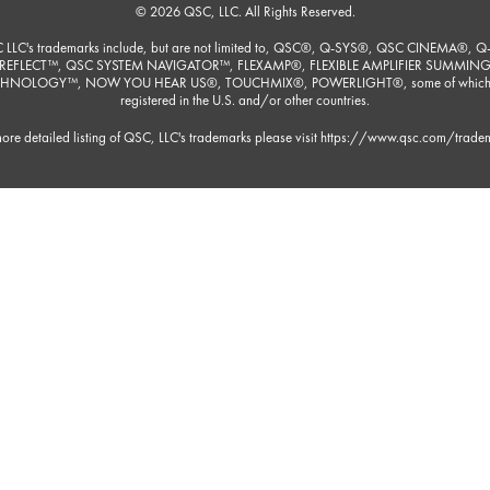
© 2026 QSC, LLC. All Rights Reserved.
 LLC's trademarks include, but are not limited to, QSC®, Q-SYS®, QSC CINEMA®, Q
REFLECT™, QSC SYSTEM NAVIGATOR™, FLEXAMP®, FLEXIBLE AMPLIFIER SUMMIN
HNOLOGY™, NOW YOU HEAR US®, TOUCHMIX®, POWERLIGHT®, some of which
registered in the U.S. and/or other countries.
ore detailed listing of QSC, LLC's trademarks please visit
https://www.qsc.com/trade