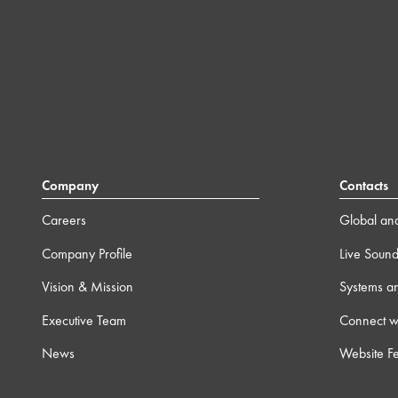
Company
Contacts
Careers
Global and
Company Profile
Live Soun
Vision & Mission
Systems a
Executive Team
Connect wi
News
Website F