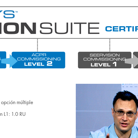
opción múltiple
n L1: 1.0 RU