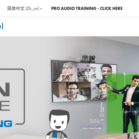
简体中文 ‎(zh_cn)‎
PRO AUDIO TRAINING - CLICK HERE
h)