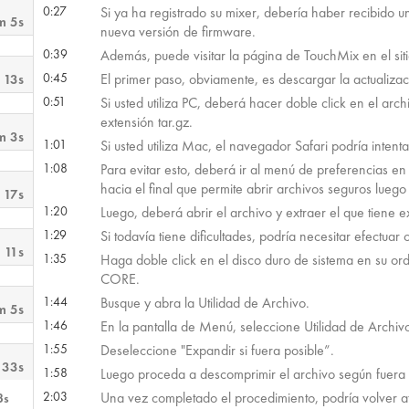
0:27
Si ya ha registrado su mixer, debería haber recibido 
m 5s
nueva versión de firmware.
0:39
Además, puede visitar la página de TouchMix en el s
0:45
El primer paso, obviamente, es descargar la actualizac
 13s
0:51
Si usted utiliza PC, deberá hacer doble click en el arc
extensión tar.gz.
m 3s
1:01
Si usted utiliza Mac, el navegador Safari podría inten
1:08
Para evitar esto, deberá ir al menú de preferencias en 
hacia el final que permite abrir archivos seguros lueg
 17s
1:20
Luego, deberá abrir el archivo y extraer el que tiene e
1:29
Si todavía tiene dificultades, podría necesitar efectuar 
 11s
1:35
Haga doble click en el disco duro de sistema en su orde
CORE.
1:44
Busque y abra la Utilidad de Archivo.
m 5s
1:46
En la pantalla de Menú, seleccione Utilidad de Archivo 
1:55
Deseleccione "Expandir si fuera posible”.
 33s
1:58
Luego proceda a descomprimir el archivo según fuera 
2:03
Una vez completado el procedimiento, podría volver atr
3s