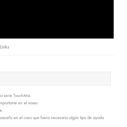
Links
la serie TouchMix
mportante en el mixer.
e.
pasarlo en el caso que fuera necesario algún tipo de ayuda