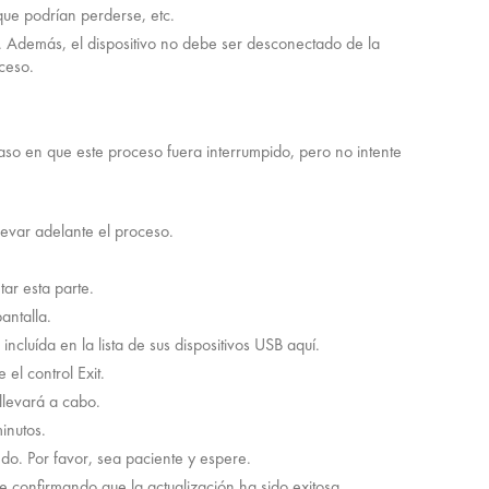
que podrían perderse, etc.
. Además, el dispositivo no debe ser desconectado de la
ceso.
so en que este proceso fuera interrumpido, pero no intente
evar adelante el proceso.
r esta parte.
antalla.
ncluída en la lista de sus dispositivos USB aquí.
 el control Exit.
llevará a cabo.
inutos.
o. Por favor, sea paciente y espere.
e confirmando que la actualización ha sido exitosa.