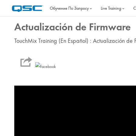
Перейти к основному содержанию
Обучение По Запросу
Live Training
C
Actualización de Firmware
TouchMix Training (En Español) : Actualización de