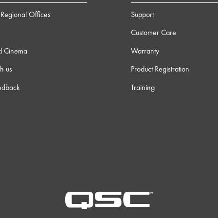
Regional Offices
Support
Customer Care
d Cinema
Warranty
h us
Product Registration
edback
Training