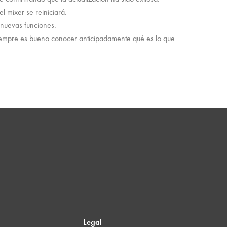
l mixer se reiniciará.
 nuevas funciones.
siempre es bueno conocer anticipadamente qué es lo que
Legal