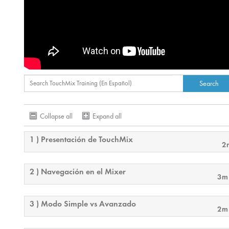
Collapse all
Expand all
1 ) Presentación de TouchMix
2
2 ) Navegación en el Mixer
3m
3 ) Modo Simple vs Avanzado
2m