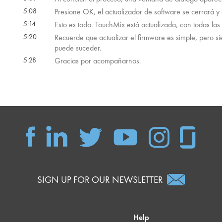
5:08
Presione OK, el actualizador de software se cerrará y e
5:14
Esto es todo. TouchMix está actualizada, con todas las
5:20
Recuerde que actualizar el firmware es simple, pero 
puede suceder.
5:28
Gracias por acompañarnos.
SIGN UP FOR OUR NEWSLETTER
Help