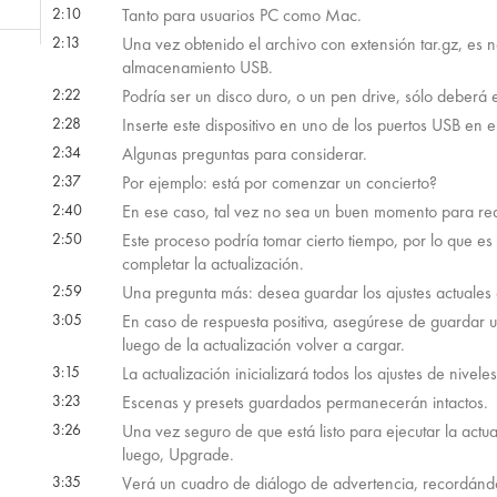
2:10
Tanto para usuarios PC como Mac.
2:13
Una vez obtenido el archivo con extensión tar.gz, es ne
almacenamiento USB.
 57s
2:22
Podría ser un disco duro, o un pen drive, sólo deberá
2:28
Inserte este dispositivo en uno de los puertos USB en 
 29s
2:34
Algunas preguntas para considerar.
2:37
Por ejemplo: está por comenzar un concierto?
2:40
En ese caso, tal vez no sea un buen momento para real
 20s
2:50
Este proceso podría tomar cierto tiempo, por lo que e
completar la actualización.
 59s
2:59
Una pregunta más: desea guardar los ajustes actuales
3:05
En caso de respuesta positiva, asegúrese de guardar 
luego de la actualización volver a cargar.
 58s
3:15
La actualización inicializará todos los ajustes de nivel
3:23
Escenas y presets guardados permanecerán intactos.
 36s
3:26
Una vez seguro de que está listo para ejecutar la actu
luego, Upgrade.
3:35
Verá un cuadro de diálogo de advertencia, recordánd