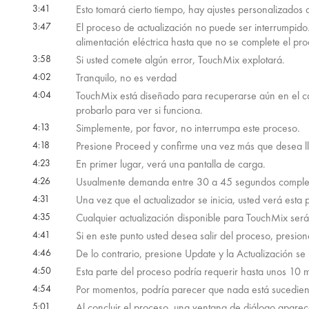
3:41
Esto tomará cierto tiempo, hay ajustes personalizados 
3:47
El proceso de actualización no puede ser interrumpido
alimentación eléctrica hasta que no se complete el pro
3:58
Si usted comete algún error, TouchMix explotará.
4:02
Tranquilo, no es verdad
4:04
TouchMix está diseñado para recuperarse aún en el ca
probarlo para ver si funciona.
4:13
Simplemente, por favor, no interrumpa este proceso.
4:18
Presione Proceed y confirme una vez más que desea ll
4:23
En primer lugar, verá una pantalla de carga.
4:26
Usualmente demanda entre 30 a 45 segundos completa
4:31
Una vez que el actualizador se inicia, usted verá esta p
4:35
Cualquier actualización disponible para TouchMix será i
4:41
Si en este punto usted desea salir del proceso, presione
4:46
De lo contrario, presione Update y la Actualización se 
4:50
Esta parte del proceso podría requerir hasta unos 10 m
4:54
Por momentos, podría parecer que nada está sucediend
5:01
Al concluir el proceso, una ventana de diálogo aparec