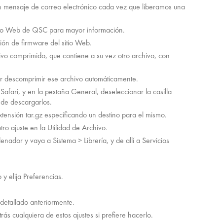
un mensaje de correo electrónico cada vez que liberamos una
itio Web de QSC para mayor información.
ión de firmware del sitio Web.
hivo comprimido, que contiene a su vez otro archivo, con
tar descomprimir ese archivo automáticamente.
Safari, y en la pestaña General, deseleccionar la casilla
o de descargarlos.
xtensión tar.gz especificando un destino para el mismo.
otro ajuste en la Utilidad de Archivo.
nador y vaya a Sistema > Librería, y de allí a Servicios
y elija Preferencias.
detallado anteriormente.
ás cualquiera de estos ajustes si prefiere hacerlo.