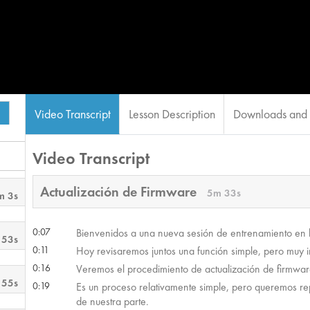
Video Transcript
Lesson Description
Downloads and 
Video Transcript
Actualización de Firmware
5m 33s
m 3s
0:07
Bienvenidos a una nueva sesión de entrenamiento en 
 53s
0:11
Hoy revisaremos juntos una función simple, pero muy i
0:16
Veremos el procedimiento de actualización de firmwar
 55s
0:19
Es un proceso relativamente simple, pero queremos re
de nuestra parte.