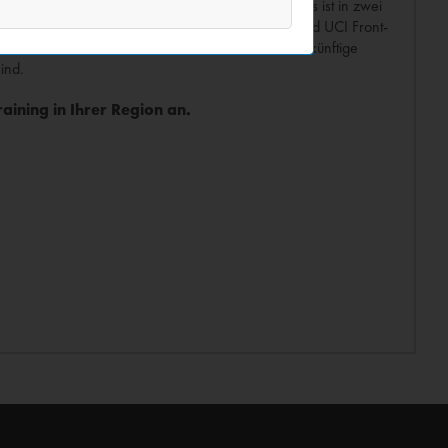
CIs auf das nächste Level zu bringen. Dieser Kurs ist in zwei
Erstellen von UCIs mit Templates im Hinterkopf; und UCI Front-
t CSS. Lernen Sie, wie Sie CSS erstellen, damit künftige
ind.
aining in Ihrer Region an.