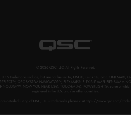
© 2026 QSC, LLC. All Rights Reserved.
 LLC's trademarks include, but are not limited to, QSC®, Q-SYS®, QSC CINEMA®, Q
REFLECT™, QSC SYSTEM NAVIGATOR™, FLEXAMP®, FLEXIBLE AMPLIFIER SUMMIN
HNOLOGY™, NOW YOU HEAR US®, TOUCHMIX®, POWERLIGHT®, some of which
registered in the U.S. and/or other countries.
ore detailed listing of QSC, LLC's trademarks please visit
https://www.qsc.com/trade