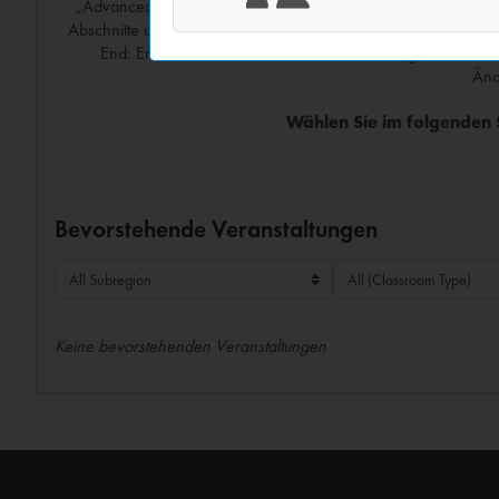
„Advanced UCI“ ist ein eintägiger Kurs, der erfahrenen Progr
Abschnitte unterteilt: UCI Back-End: Verwendung von Steuerung
End: Erfahren Sie mehr über die Verwendung von Farben, 
Änd
Wählen Sie im folgenden S
Bevorstehende Veranstaltungen
Keine bevorstehenden Veranstaltungen