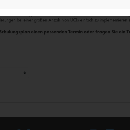
ammierern die Tools an die Hand gibt, die sie benötigen, um ihre Q-SYS U
selementen aus der UCI Tool-Box, Scripting mit dem UCI Controller und 
Bildern, Schrifttypen und dynamischen Symbolen und deren Umsetzung mi
erungen bei einer großen Anzahl von UCIs einfach zu implementieren s
chulungsplan einen passenden Termin oder fragen Sie ein Tr