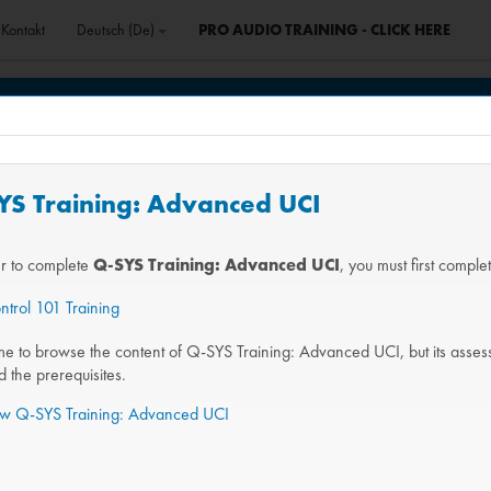
Kontakt
Deutsch ‎(de)‎
PRO AUDIO TRAINING - CLICK HERE
SYS Training: Advanced UCI
er to complete
Q-SYS Training: Advanced UCI
, you must first comple
trol 101 Training
 to browse the content of Q-SYS Training: Advanced UCI, but its assessme
 the prerequisites.
iew Q-SYS Training: Advanced UCI