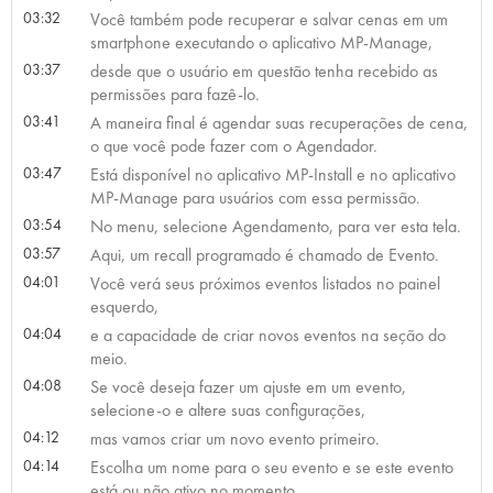
03:32
Você também pode recuperar e salvar cenas em um
smartphone executando o aplicativo MP-Manage,
03:37
desde que o usuário em questão tenha recebido as
permissões para fazê-lo.
03:41
A maneira final é agendar suas recuperações de cena,
o que você pode fazer com o Agendador.
03:47
Está disponível no aplicativo MP-Install e no aplicativo
MP-Manage para usuários com essa permissão.
03:54
No menu, selecione Agendamento, para ver esta tela.
03:57
Aqui, um recall programado é chamado de Evento.
04:01
Você verá seus próximos eventos listados no painel
esquerdo,
04:04
e a capacidade de criar novos eventos na seção do
meio.
04:08
Se você deseja fazer um ajuste em um evento,
selecione-o e altere suas configurações,
04:12
mas vamos criar um novo evento primeiro.
04:14
Escolha um nome para o seu evento e se este evento
está ou não ativo no momento.