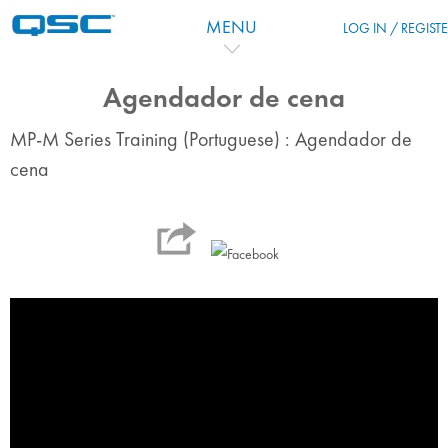
Passer au contenu principal
MENU
LOG IN / REGIST
Agendador de cena
MP-M Series Training (Portuguese) : Agendador de
cena