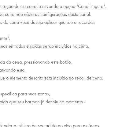
guração desse canal e ativando a opção "Canal seguro".
e cena não afeta as configurações deste canal.
s da cena você deseja aplicar quando a recordar,
itir",
suas entradas e saídas serão incluídos na cena,
ada da cena, pressionando este botão,
ativando esta.
ue o elemento descrito está incluído no recall de cena.
specífica para suas zonas,
saída que seu barman já definiu no momento -
tender a mistura de seu artista ao vivo para as áreas