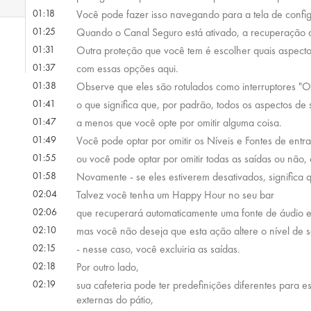
01:18
Você pode fazer isso navegando para a tela de confi
01:25
Quando o Canal Seguro está ativado, a recuperação d
01:31
Outra proteção que você tem é escolher quais aspecto
01:37
com essas opções aqui.
01:38
Observe que eles são rotulados como interruptores "Om
01:41
o que significa que, por padrão, todos os aspectos de 
01:47
a menos que você opte por omitir alguma coisa.
01:49
Você pode optar por omitir os Níveis e Fontes de entr
01:55
ou você pode optar por omitir todas as saídas ou não, 
01:58
Novamente - se eles estiverem desativados, significa q
02:04
Talvez você tenha um Happy Hour no seu bar
02:06
que recuperará automaticamente uma fonte de áudio e
02:10
mas você não deseja que esta ação altere o nível de 
02:15
- nesse caso, você excluiria as saídas.
02:18
Por outro lado,
02:19
sua cafeteria pode ter predefinições diferentes para es
externas do pátio,