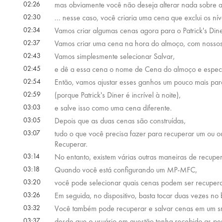
02:26
mas obviamente você não deseja alterar nada sobre as 
02:30
... nesse caso, você criaria uma cena que exclui os nív
02:34
Vamos criar algumas cenas agora para o Patrick's Dine
02:37
Vamos criar uma cena na hora do almoço, com nossos
02:43
Vamos simplesmente selecionar Salvar,
02:45
e dê a essa cena o nome de Cena do almoço e especifi
02:54
Então, vamos ajustar esses ganhos um pouco mais para
02:59
(porque Patrick's Diner é incrível à noite),
03:03
e salve isso como uma cena diferente.
03:05
Depois que as duas cenas são construídas,
03:07
tudo o que você precisa fazer para recuperar um ou o
Recuperar.
03:14
No entanto, existem várias outras maneiras de recup
03:18
Quando você está configurando um MP-MFC,
03:20
você pode selecionar quais cenas podem ser recuperad
03:26
Em seguida, no dispositivo, basta tocar duas vezes no 
03:32
Você também pode recuperar e salvar cenas em um s
03:37
desde que o usuário em questão tenha recebido as per