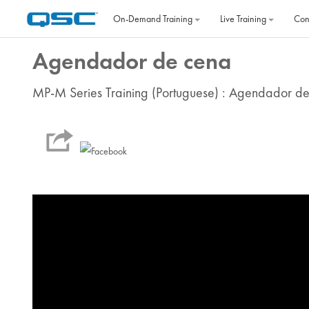
Skip to main content
On‐Demand Training
Live Training
Con
Agendador de cena
MP-M Series Training (Portuguese) : Agendador d