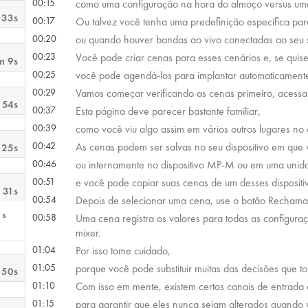
00:15
como uma configuração na hora do almoço versus uma
 33s
00:17
Ou talvez você tenha uma predefinição específica par
00:20
ou quando houver bandas ao vivo conectadas ao seu 
00:23
Você pode criar cenas para esses cenários e, se quise
m 9s
00:25
você pode agendá-los para implantar automaticamente
00:29
Vamos começar verificando as cenas primeiro, acess
 54s
00:37
Esta página deve parecer bastante familiar,
00:39
como você viu algo assim em vários outros lugares no a
00:42
As cenas podem ser salvas no seu dispositivo em que
 25s
00:46
ou internamente no dispositivo MP-M ou em uma unid
00:51
e você pode copiar suas cenas de um desses dispositiv
 31s
00:54
Depois de selecionar uma cena, use o botão Rechamar
1s
00:58
Uma cena registra os valores para todas as configura
mixer.
01:04
Por isso tome cuidado,
01:05
porque você pode substituir muitas das decisões que 
 50s
01:10
Com isso em mente, existem certos canais de entrada
01:15
para garantir que eles nunca sejam alterados quando