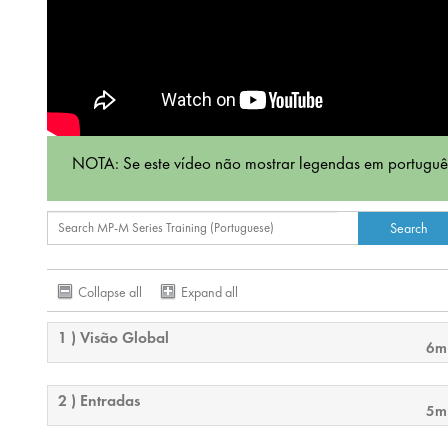
NOTA: Se este vídeo não mostrar legendas em português
Collapse all
Expand all
1 ) Visão Global
6m
2 ) Entradas
5m