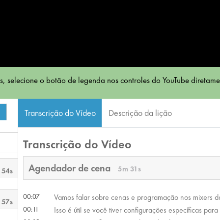
, selecione o botão de legenda nos controles do YouTube diretame
Transcrição do Vídeo
Descrição da lição
Transcrição do Vídeo
Agendador de cena
5m 31s
 54s
00:07
Vamos falar sobre cenas e programação nos mixers d
 57s
00:11
Isso é útil se você tiver configurações específicas par