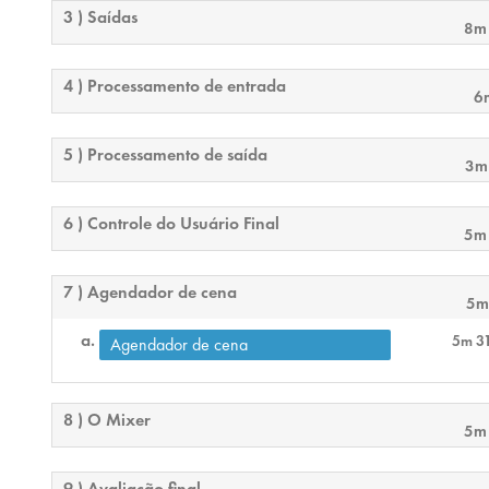
3 ) Saídas
8m
4 ) Processamento de entrada
6
5 ) Processamento de saída
3m
6 ) Controle do Usuário Final
5m
7 ) Agendador de cena
5m
5m 3
Agendador de cena
8 ) O Mixer
5m
9 ) Avaliação final