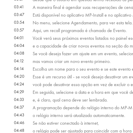
03:41
A maneira final é agendar suas recuperações de cen
03:47
Está disponível no aplicativo MP-Install e no aplicat
03:54
No menu, selecione Agendamento, para ver esta tela.
03:57
Aqui, um recall programado é chamado de Evento.
04:01
Você verá seus próximos eventos listados no painel e
04:04
e a capacidade de criar novos eventos na seção do m
04:08
Se você deseja fazer um ajuste em um evento, selecion
04:12
mas vamos criar um novo evento primeiro.
04:14
Escolha um nome para o seu evento e se este evento 
04:20
Esse é um recurso útil - se você deseja desativar um 
04:24
você pode desativar essa opção em vez de excluir o 
04:29
Em seguida, selecione a data e a hora em que você de
04:33
e, é claro, qual cena deve ser lembrada.
04:37
A programação depende do relógio interno do MP-M -
04:43
o relógio interno será atualizado automaticamente.
04:46
Se não estiver conectado à internet,
04:48
o relógio pode ser ajustado para coincidir com a hora