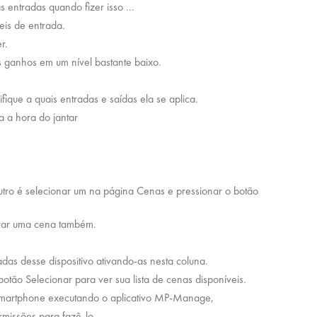
entradas quando fizer isso ...
eis de entrada.
r.
 ganhos em um nível bastante baixo.
que a quais entradas e saídas ela se aplica.
 a hora do jantar
utro é selecionar um na página Cenas e pressionar o botão
erar uma cena também.
as desse dispositivo ativando-as nesta coluna.
botão Selecionar para ver sua lista de cenas disponíveis.
martphone executando o aplicativo MP-Manage,
missões para fazê-lo.