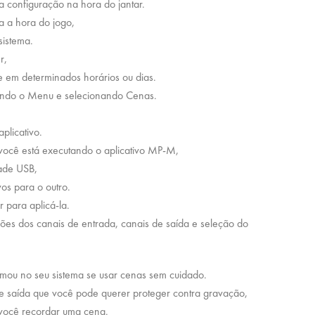
 configuração na hora do jantar.
a a hora do jogo,
sistema.
r,
 em determinados horários ou dias.
ando o Menu e selecionando Cenas.
plicativo.
 você está executando o aplicativo MP-M,
ade USB,
os para o outro.
 para aplicá-la.
ções dos canais de entrada, canais de saída e seleção do
tomou no seu sistema se usar cenas sem cuidado.
 e saída que você pode querer proteger contra gravação,
 você recordar uma cena.