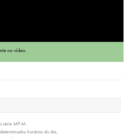
nte no vídeo.
a série MP-M.
a determinados horários do dia,