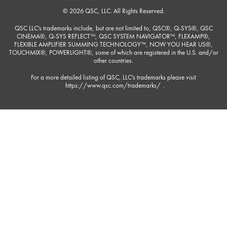
© 2026 QSC, LLC. All Rights Reserved.
QSC LLC's trademarks include, but are not limited to, QSC®, Q-SYS®, QSC
CINEMA®, Q-SYS REFLECT™, QSC SYSTEM NAVIGATOR™, FLEXAMP®,
FLEXIBLE AMPLIFIER SUMMING TECHNOLOGY™, NOW YOU HEAR US®,
TOUCHMIX®, POWERLIGHT®, some of which are registered in the U.S. and/or
other countries.
For a more detailed listing of QSC, LLC's trademarks please visit
https://www.qsc.com/trademarks/
.