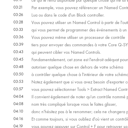
ce qui le rend disponible par quelque chose qui ne lui
03:21
Par exemple, vous pouvez référencer un Named Control
03:26
Lua ou dans le code d'un Block controller.
03:28
Vous pouvez utiliser un Named Control à partir de l'outi
03:33
qui vous permet de programmer des événements à un 
03:36
Vous pouvez même utiliser un processeur de contrôle
03:39
tiers pour envoyer des commandes à votre Core Q-SYS
03:43
qui peuvent cibler vos Named Controls.
03:45
Fondamentalement, cet zone est l'endroit adéquat po
03:48
autoriser quelque chose en dehors de votre schéma
03:50
à contrôler quelque chose à l'intérieur de votre schéma
03:53
Notez également que si vous avez besoin d'exporter cet
03:57
vous pouvez sélectionner Tools > Extract Named Control
04:04
Il convient également de noter qu'un contrôle nommé 
04:08
nom très compliqué lorsque vous le faites glisser,
04:10
donc n'hésitez pas à le renommer; cela ne changera pa
04:16
Et comme toujours, si vous oubliez d'où vient un contrô
04:19
vous pouvez appuyer sur Control + F pour retrouver sa 