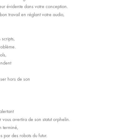
rreur évidente dans votre conception.
 bon travail en réglant votre audio,
scripts,
roblème.
ols,
 rendent
lisser hors de son
alertant
r vous avertira de son statut orphelin.
n terminé,
s par des robots du futur.