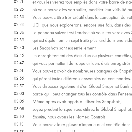
02:21
et vous les verrez tous empilés dans votre barre de nav
02:25
où vous pouvez les verrouiller, modifier leur visibilité ou
02:30
Vous pouvez être très créatif dans la conception de v
02:33
UCI, que nous explorerons, encore une fois, dans des v
02:36
Le panneau suivant est l'endroit où vous trouverez vos
02:39
qui est également un sujet traité plus tard dans une vid
02:43
Les Snapshots sont essentiellement
02:45
un enregistrement des états d'un ou plusieurs contrôles
02:47
qui vous permettent de rappeler leurs états enregistrés
02:51
Vous pouvez avoir de nombreuses banques de Snapsho
02:55
qui gèrent toutes différents ensembles de commandes.
02:57
Vous disposez également d'un Global Snapshot Bank q
03:03
parce qu'il peut changer tous les contrôle dans l'ense
03:05
Même après avoir appris à utiliser les Snapshots,
03:08
soyez prudent lorsque vous utilisez le Global Snapshot.
03:10
Ensuite, nous avons les Named Controls.
03:13
Vous pouvez faire glisser n'importe quel contrôle dans
03:17