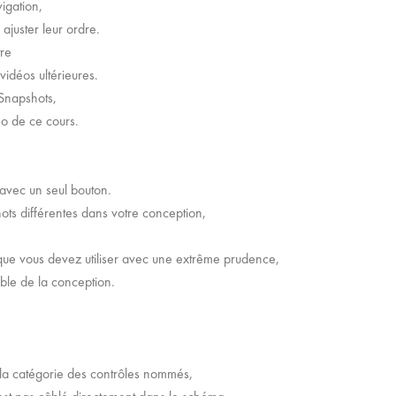
igation,
 ajuster leur ordre.
otre
idéos ultérieures.
 Snapshots,
éo de ce cours.
,
 avec un seul bouton.
ts différentes dans votre conception,
ue vous devez utiliser avec une extrême prudence,
mble de la conception.
 la catégorie des contrôles nommés,