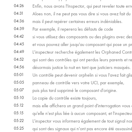
04:26
Enfin, nous avons l'Inspector, qui peut reveler toute e
04:31
Aloes non, il ne peut pas vous dire si vous avez fait du
04:36
mais il peut repérer certaines erreurs indéniables.
04:39
Par exemple, il reperera les défauts de code
04:42
si vous utilisez des composants ou des plugins avec des 
04:45
et vous pouvez aller jusqu'au composant qui pose un p
04:49
L'inspecteur recherche également les Orphaned Contr
04:52
qui sont des contrôles qui ont perdus leurs parents et
04:56
désormais justice la nuit en tant que justiciers masqués.
05:01
Un contrôle peut devenir orphelin si vous l'avez fait g
05:05
panneau de contrôle vers votre UCI, par exemple,
05:07
puis plus tard supprimé le composant d'origine.
05:10
La copie du contrôle existe toujours,
05:12
mais elle affichera un grand point d'interrogation vous 
05:15
qu'elle n'est plus liée à aucun composant, et l'inspecteu
05:22
L'inspector vous informera également de tout signal no
05:25
qui sont des signaux qui n'ont pas encore été assassiné