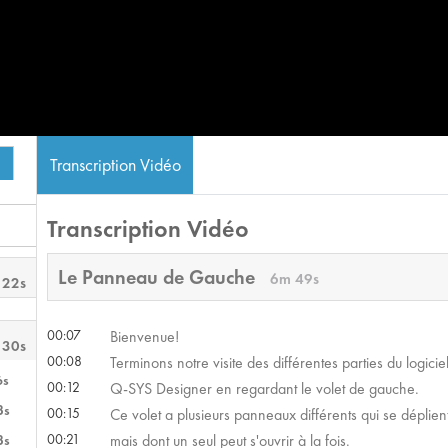
Transcription Vidéo
Transcription Vidéo
Le Panneau de Gauche
6m 49s
 22s
00:07
Bienvenue!
 30s
00:08
Terminons notre visite des différentes parties du logici
6s
00:12
Q-SYS Designer en regardant le volet de gauche.
3s
00:15
Ce volet a plusieurs panneaux différents qui se déplien
00:21
mais dont un seul peut s'ouvrir à la fois.
3s