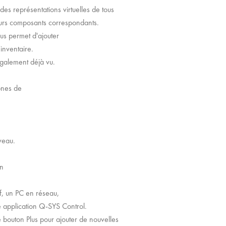
 des représentations virtuelles de tous
eurs composants correspondants.
vous permet d'ajouter
inventaire.
galement déjà vu.
 zones de
,
uveau.
 un
if, un PC en réseau,
e application Q-SYS Control.
e bouton Plus pour ajouter de nouvelles