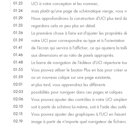
01:23
UCI à votre conception et les nommer,
01:24
mais plutôt qu'une page de schématique vierge, vous ver
01:29
Nous approfondirons la construction d'UCI plus tard 
01:33
regardons cela un peu plus en détail.
01:36
La première chose à faire est d'ajuster les propriétés 
01:39
votre UCI pour correspondre au type et à l'orientation
01:41
de l'écran qui servira à l'afficher, ce qui ajustera la tai
01:46
aux dimensions et au ratio de pixels appropriés.
01:48
La barre de navigation de l'éditeur d'UCI répertorie tou
01:55
Vous pouvez utiliser le bouton Plus en bas pour créer
01:59
ou un nouveau calque sur une page existante,
02:01
et plus tard, vous apprendrez les différents
02:03
possibilités pour naviguer dans ces pages et calques.
02:06
Vous pouvez ajouter des contrôles à votre UCI simpleme
02:10
soit à partir du schéma lui-même, soit à l'aide des outils
02:15
Vous pouvez ajouter des graphiques à l'UCI en faisant 
02:19
image à partir de n'importe quel navigateur de fichiers