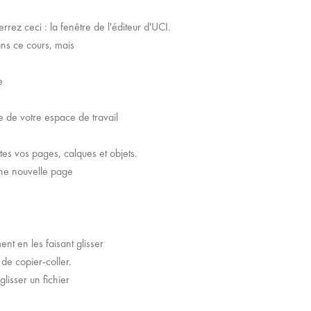
rez ceci : la fenêtre de l'éditeur d'UCI.
dans ce cours, mais
de
lle de votre espace de travail
tes vos pages, calques et objets.
 une nouvelle page
nt en les faisant glisser
 de copier-coller.
glisser un fichier