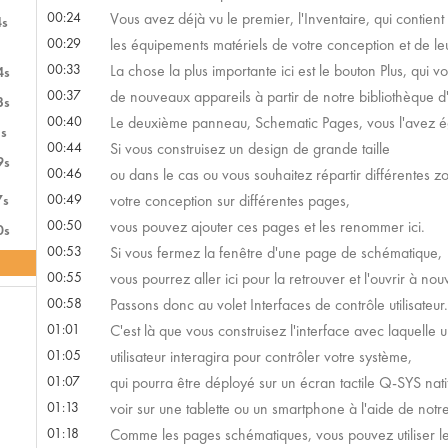
00:24
Vous avez déjà vu le premier, l'Inventaire, qui contient
4s
00:29
les équipements matériels de votre conception et de l
00:33
La chose la plus importante ici est le bouton Plus, qui 
4s
00:37
de nouveaux appareils à partir de notre bibliothèque d'
3s
00:40
Le deuxième panneau, Schematic Pages, vous l'avez é
s
00:44
Si vous construisez un design de grande taille
9s
00:46
ou dans le cas ou vous souhaitez répartir différentes
00:49
votre conception sur différentes pages,
7s
00:50
vous pouvez ajouter ces pages et les renommer ici.
0s
00:53
Si vous fermez la fenêtre d'une page de schématique
00:55
vous pourrez aller ici pour la retrouver et l'ouvrir à no
00:58
Passons donc au volet Interfaces de contrôle utilisateur.
01:01
C'est là que vous construisez l'interface avec laquelle
01:05
utilisateur interagira pour contrôler votre système,
01:07
qui pourra être déployé sur un écran tactile Q-SYS nat
01:13
voir sur une tablette ou un smartphone à l'aide de notr
01:18
Comme les pages schématiques, vous pouvez utiliser l