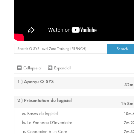
Collapse all
Expand all
1 ) Aperçu Q-SYS
32m
2 ) Présentation du logiciel
1h 8m
Bases du logiciel
10m 
Le Panneau D'Inventaire
7m 2
Connexion à un Core
7m 3