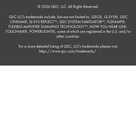
© 2026 QSC, LLC. All Rights Reserved.
QSC LLC's trademarks include, but are not limited to, QSC®, Q-SYS®, QSC
CINEMA®, Q-SYS REFLECT™, QSC SYSTEM NAVIGATOR™, FLEXAMP®,
FLEXIBLE AMPLIFIER SUMMING TECHNOLOGY™, NOW YOU HEAR US®,
TOUCHMIX®, POWERLIGHT®, some of which are registered in the U.S. and/or
other countries.
For a more detailed listing of QSC, LLC's trademarks please visit
https://www.qsc.com/trademarks/
.