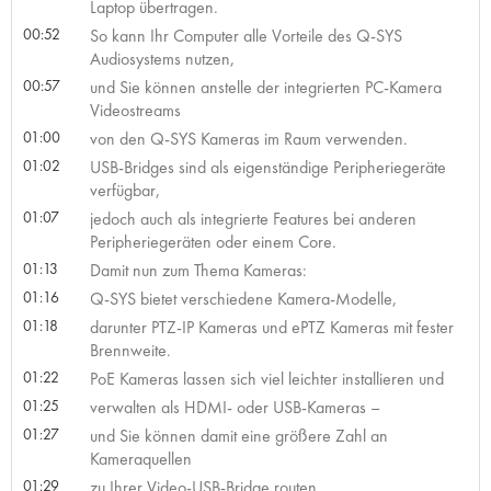
Laptop übertragen.
00:52
So kann Ihr Computer alle Vorteile des Q-SYS
Audiosystems nutzen,
00:57
und Sie können anstelle der integrierten PC-Kamera
Videostreams
01:00
von den Q-SYS Kameras im Raum verwenden.
01:02
USB-Bridges sind als eigenständige Peripheriegeräte
verfügbar,
01:07
jedoch auch als integrierte Features bei anderen
Peripheriegeräten oder einem Core.
01:13
Damit nun zum Thema Kameras:
01:16
Q-SYS bietet verschiedene Kamera-Modelle,
01:18
darunter PTZ-IP Kameras und ePTZ Kameras mit fester
Brennweite.
01:22
PoE Kameras lassen sich viel leichter installieren und
01:25
verwalten als HDMI- oder USB-Kameras –
01:27
und Sie können damit eine größere Zahl an
Kameraquellen
01:29
zu Ihrer Video-USB-Bridge routen,