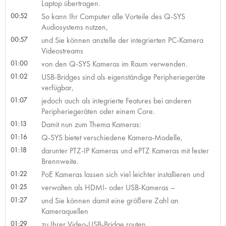
Laptop übertragen.
00:52
So kann Ihr Computer alle Vorteile des Q-SYS
Audiosystems nutzen,
00:57
und Sie können anstelle der integrierten PC-Kamera
Videostreams
01:00
von den Q-SYS Kameras im Raum verwenden.
01:02
USB-Bridges sind als eigenständige Peripheriegeräte
verfügbar,
01:07
jedoch auch als integrierte Features bei anderen
Peripheriegeräten oder einem Core.
01:13
Damit nun zum Thema Kameras:
01:16
Q-SYS bietet verschiedene Kamera-Modelle,
01:18
darunter PTZ-IP Kameras und ePTZ Kameras mit fester
Brennweite.
01:22
PoE Kameras lassen sich viel leichter installieren und
01:25
verwalten als HDMI- oder USB-Kameras –
01:27
und Sie können damit eine größere Zahl an
Kameraquellen
01:29
zu Ihrer Video-USB-Bridge routen,