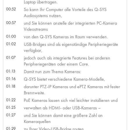
Laptop übertragen.
00:52
So kann Ihr Computer alle Vorteile des Q-SYS
Audiosystems nutzen,
00:57
und Sie können anstelle der integrierten PC-Kamera
Videostreams
01:00
von den Q-SYS Kameras im Raum verwenden.
01:02
USB-Bridges sind als eigenständige Peripheriegeräte
verfügbar,
01:07
jedoch auch als integrierte Features bei anderen
Peripheriegeräten oder einem Core.
01:13
Damit nun zum Thema Kameras:
01:16
Q-SYS bietet verschiedene Kamera-Modelle,
01:18
darunter PTZ-IP Kameras und ePTZ Kameras mit fester
Brennweite.
01:22
PoE Kameras lassen sich viel leichter installieren und
01:25
verwalten als HDMI- oder USB-Kameras –
01:27
und Sie können damit eine größere Zahl an
Kameraquellen
01:29
zu Ihrer Video-USB-Bridge routen,