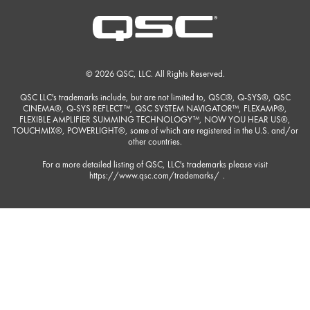
© 2026 QSC, LLC. All Rights Reserved.
QSC LLC's trademarks include, but are not limited to, QSC®, Q-SYS®, QSC
CINEMA®, Q-SYS REFLECT™, QSC SYSTEM NAVIGATOR™, FLEXAMP®,
FLEXIBLE AMPLIFIER SUMMING TECHNOLOGY™, NOW YOU HEAR US®,
TOUCHMIX®, POWERLIGHT®, some of which are registered in the U.S. and/or
other countries.
For a more detailed listing of QSC, LLC's trademarks please visit
https://www.qsc.com/trademarks/
.