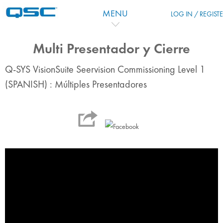
Vai al contenuto principale
MENU
LOG IN / REGIST
Multi Presentador y Cierre
Q-SYS VisionSuite Seervision Commissioning Level 1
(SPANISH) : Múltiples Presentadores