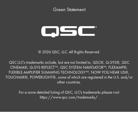
Green Statement
© 2026 QSC, LLC. All Rights Reserved.
QSC LLC's trademarks include, but are not limited to, QSC®, Q-SYS®, QSC
CINEMA®, Q-SYS REFLECT™, QSC SYSTEM NAVIGATOR™, FLEXAMP®,
FLEXIBLE AMPLIFIER SUMMING TECHNOLOGY™, NOW YOU HEAR US®,
TOUCHMIX®, POWERLIGHT®, some of which are registered in the U.S. and/or
other countries.
For a more detailed listing of QSC, LLC's trademarks please visit
https://www.qsc.com/trademarks/
.