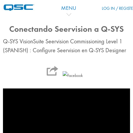
Passer au contenu principal
MENU
LOG IN / REGIST
Conectando Seervision a Q-SYS
Q-SYS VisionSuite Seervision Commissioning Level 1
(SPANISH) : Configure Seervision en Q-SYS Designer