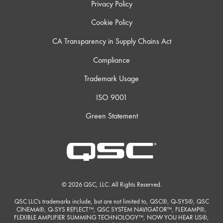
Privacy Policy
Cookie Policy
CA Transparency in Supply Chains Act
Compliance
Trademark Usage
ISO 9001
Green Statement
© 2026 QSC, LLC. All Rights Reserved.
QSC LLC's trademarks include, but are not limited to, QSC®, Q-SYS®, QSC
CINEMA®, Q-SYS REFLECT™, QSC SYSTEM NAVIGATOR™, FLEXAMP®,
FLEXIBLE AMPLIFIER SUMMING TECHNOLOGY™, NOW YOU HEAR US®,