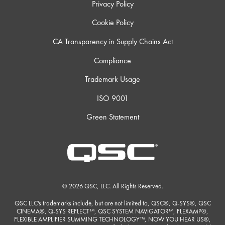
Privacy Policy
Cookie Policy
CA Transparency in Supply Chains Act
Compliance
Trademark Usage
ISO 9001
Green Statement
© 2026 QSC, LLC. All Rights Reserved.
QSC LLC's trademarks include, but are not limited to, QSC®, Q-SYS®, QSC
CINEMA®, Q-SYS REFLECT™, QSC SYSTEM NAVIGATOR™, FLEXAMP®,
FLEXIBLE AMPLIFIER SUMMING TECHNOLOGY™, NOW YOU HEAR US®,