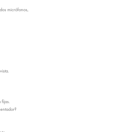
dos micrófonos,
ista.
fijas.
sentador?