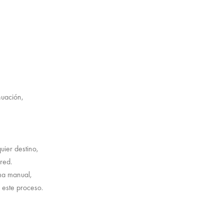
nuación,
ier destino,
red.
ma manual,
r este proceso.