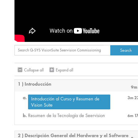
Collapse all
Expand all
1 ) Introducción
9m
3m 2
Introducción al Curso y Resumen de
Vision Suite
Resumen de la Tecnología de Seervision
6m 1
2 ) Descripción General del Hardware y el Software