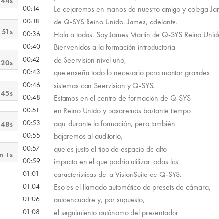
 44s
00:14
Le dejaremos en manos de nuestro amigo y colega Ja
00:18
de Q-SYS Reino Unido. James, adelante.
 51s
00:36
Hola a todos. Soy James Martin de Q-SYS Reino Unid
00:40
Bienvenidos a la formación introductoria
00:42
de Seervision nivel uno,
 20s
00:43
que enseña todo lo necesario para montar grandes
00:46
sistemas con Seervision y Q-SYS.
 45s
00:48
Estamos en el centro de formación de Q-SYS
00:51
en Reino Unido y pasaremos bastante tiempo
00:53
aquí durante la formación, pero también
 48s
00:55
bajaremos al auditorio,
00:57
que es justo el tipo de espacio de alto
m 1s
00:59
impacto en el que podría utilizar todas las
01:01
características de la VisionSuite de Q-SYS.
01:04
Eso es el llamado automático de presets de cámara,
01:06
autoencuadre y, por supuesto,
01:08
el seguimiento autónomo del presentador