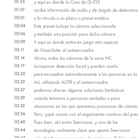
01:55
y aquí es donde la Core de Q-SYS
01:57
recibe información de audio y de ángulo de determina
02:01
y la vincula a un plano o preset estático.
02:04
Este preset incluye la cámara seleccionada
02:06
y también una posición para dicha cámara.
02:09
Y aquí es donde entra en juego otro aspecto
02:11
de VisionSuite: el autoencuadre.
02:14
Ahora, todas las cámaras de la serie NC
02:17
incorporan detección facial y pueden usarla
02:20
para encuadrar automáticamente a las personas en la v
02:23
Así, utilizando ACPR y el autoencuadre,
02:27
podemos ofrecer algunas soluciones fantásticas
02:29
cuando tenemos a personas sentadas o para
02:32
situaciones en las que queremos posiciones de cámara 
02:36
Pero, ¿qué ocurre con el seguimiento continuo del pre
02:40
Pues bien, ahí entra Seervision, y una de las
02:44
tecnologías realmente clave que aporta Seervision
02:47