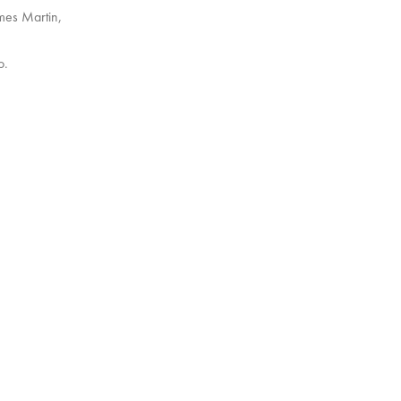
mes Martin,
o.