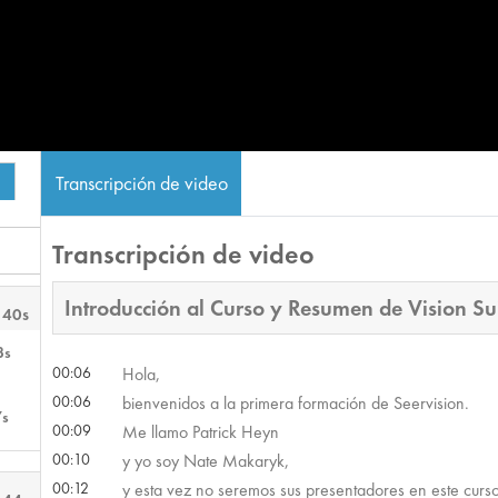
Transcripción de video
Transcripción de video
Introducción al Curso y Resumen de Vision Su
 40s
3s
00:06
Hola,
00:06
bienvenidos a la primera formación de Seervision.
7s
00:09
Me llamo Patrick Heyn
00:10
y yo soy Nate Makaryk,
00:12
y esta vez no seremos sus presentadores en este curso