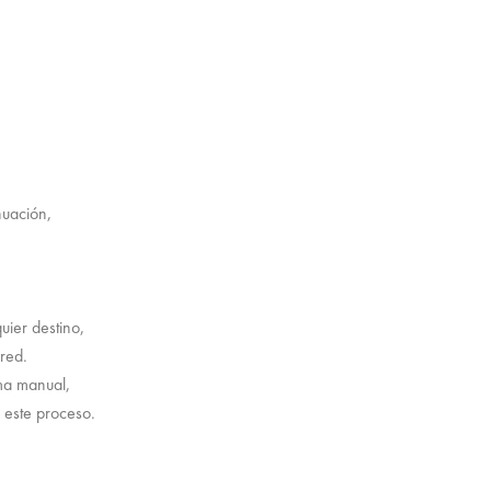
nuación,
ier destino,
red.
ma manual,
r este proceso.