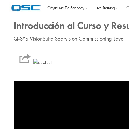
Перейти к основному содержанию
Обучение По Запросу
Live Training
C
Introducción al Curso y Res
Q-SYS VisionSuite Seervision Commissioning Level 