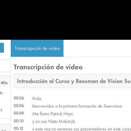
Transcripción de video
Transcripción de video
Introducción al Curso y Resumen de Vision Su
 40s
3s
00:06
Hola,
00:06
bienvenidos a la primera formación de Seervision.
7s
00:09
Me llamo Patrick Heyn
00:10
y yo soy Nate Makaryk,
00:12
y esta vez no seremos sus presentadores en este curso