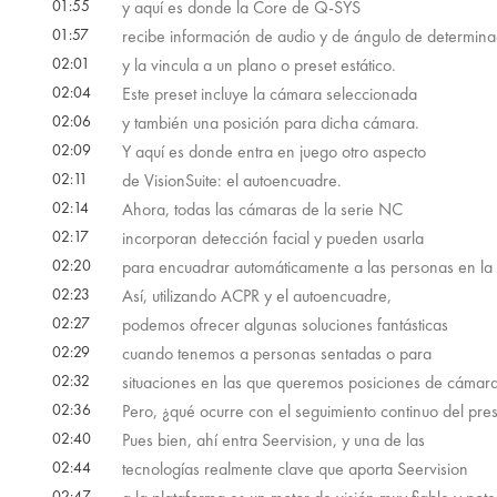
01:55
y aquí es donde la Core de Q-SYS
01:57
recibe información de audio y de ángulo de determina
02:01
y la vincula a un plano o preset estático.
02:04
Este preset incluye la cámara seleccionada
02:06
y también una posición para dicha cámara.
02:09
Y aquí es donde entra en juego otro aspecto
02:11
de VisionSuite: el autoencuadre.
02:14
Ahora, todas las cámaras de la serie NC
02:17
incorporan detección facial y pueden usarla
02:20
para encuadrar automáticamente a las personas en la v
02:23
Así, utilizando ACPR y el autoencuadre,
02:27
podemos ofrecer algunas soluciones fantásticas
02:29
cuando tenemos a personas sentadas o para
02:32
situaciones en las que queremos posiciones de cámara 
02:36
Pero, ¿qué ocurre con el seguimiento continuo del pre
02:40
Pues bien, ahí entra Seervision, y una de las
02:44
tecnologías realmente clave que aporta Seervision
02:47