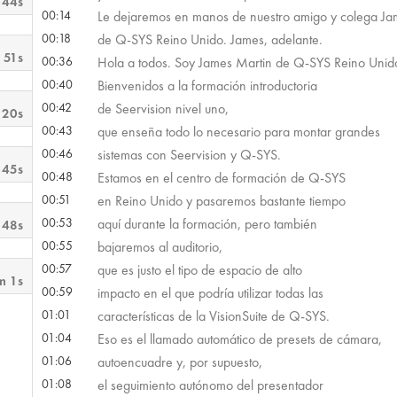
 44s
00:14
Le dejaremos en manos de nuestro amigo y colega Ja
00:18
de Q-SYS Reino Unido. James, adelante.
 51s
00:36
Hola a todos. Soy James Martin de Q-SYS Reino Unid
00:40
Bienvenidos a la formación introductoria
00:42
de Seervision nivel uno,
 20s
00:43
que enseña todo lo necesario para montar grandes
00:46
sistemas con Seervision y Q-SYS.
 45s
00:48
Estamos en el centro de formación de Q-SYS
00:51
en Reino Unido y pasaremos bastante tiempo
00:53
aquí durante la formación, pero también
 48s
00:55
bajaremos al auditorio,
00:57
que es justo el tipo de espacio de alto
m 1s
00:59
impacto en el que podría utilizar todas las
01:01
características de la VisionSuite de Q-SYS.
01:04
Eso es el llamado automático de presets de cámara,
01:06
autoencuadre y, por supuesto,
01:08
el seguimiento autónomo del presentador