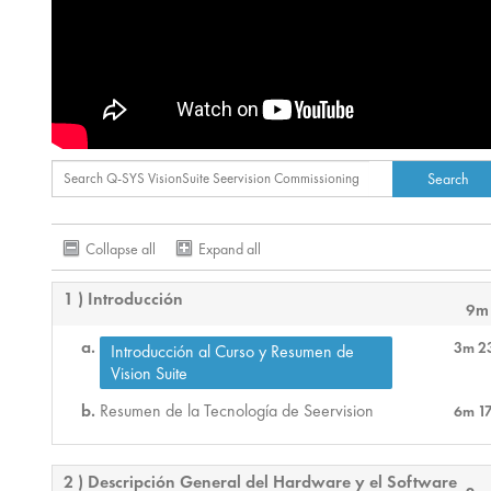
Collapse all
Expand all
1 ) Introducción
9m
3m 2
Introducción al Curso y Resumen de
Vision Suite
Resumen de la Tecnología de Seervision
6m 1
2 ) Descripción General del Hardware y el Software