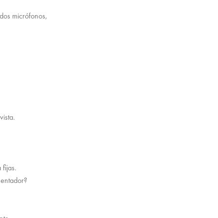
dos micrófonos,
ista.
fijas.
sentador?