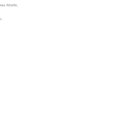
mes Martin,
o.