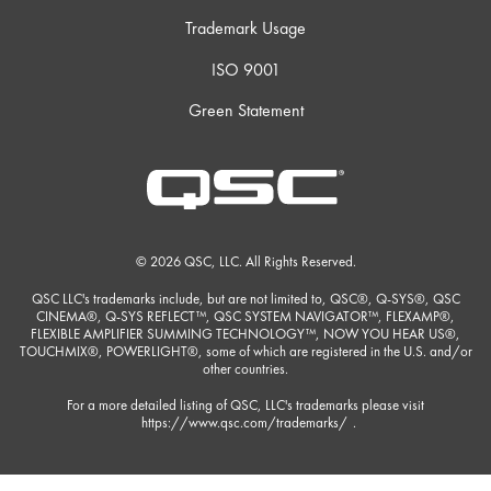
Trademark Usage
ISO 9001
Green Statement
© 2026 QSC, LLC. All Rights Reserved.
QSC LLC's trademarks include, but are not limited to, QSC®, Q-SYS®, QSC
CINEMA®, Q-SYS REFLECT™, QSC SYSTEM NAVIGATOR™, FLEXAMP®,
FLEXIBLE AMPLIFIER SUMMING TECHNOLOGY™, NOW YOU HEAR US®,
TOUCHMIX®, POWERLIGHT®, some of which are registered in the U.S. and/or
other countries.
For a more detailed listing of QSC, LLC's trademarks please visit
https://www.qsc.com/trademarks/
.