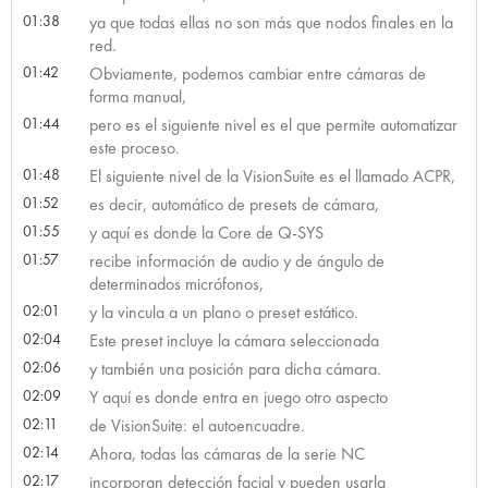
01:38
ya que todas ellas no son más que nodos finales en la
red.
01:42
Obviamente, podemos cambiar entre cámaras de
forma manual,
01:44
pero es el siguiente nivel es el que permite automatizar
este proceso.
01:48
El siguiente nivel de la VisionSuite es el llamado ACPR,
01:52
es decir, automático de presets de cámara,
01:55
y aquí es donde la Core de Q-SYS
01:57
recibe información de audio y de ángulo de
determinados micrófonos,
02:01
y la vincula a un plano o preset estático.
02:04
Este preset incluye la cámara seleccionada
02:06
y también una posición para dicha cámara.
02:09
Y aquí es donde entra en juego otro aspecto
02:11
de VisionSuite: el autoencuadre.
02:14
Ahora, todas las cámaras de la serie NC
02:17
incorporan detección facial y pueden usarla