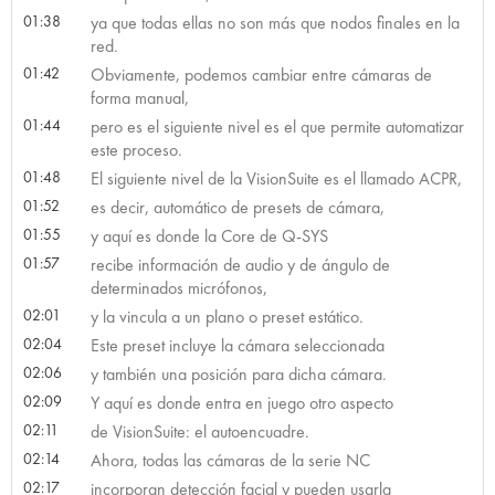
01:38
ya que todas ellas no son más que nodos finales en la
red.
01:42
Obviamente, podemos cambiar entre cámaras de
forma manual,
01:44
pero es el siguiente nivel es el que permite automatizar
este proceso.
01:48
El siguiente nivel de la VisionSuite es el llamado ACPR,
01:52
es decir, automático de presets de cámara,
01:55
y aquí es donde la Core de Q-SYS
01:57
recibe información de audio y de ángulo de
determinados micrófonos,
02:01
y la vincula a un plano o preset estático.
02:04
Este preset incluye la cámara seleccionada
02:06
y también una posición para dicha cámara.
02:09
Y aquí es donde entra en juego otro aspecto
02:11
de VisionSuite: el autoencuadre.
02:14
Ahora, todas las cámaras de la serie NC
02:17
incorporan detección facial y pueden usarla