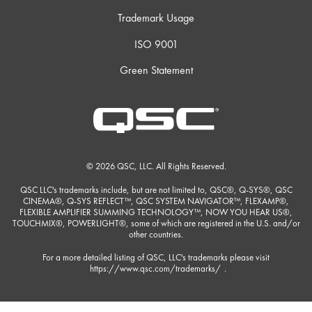
Trademark Usage
ISO 9001
Green Statement
© 2026 QSC, LLC. All Rights Reserved.
QSC LLC's trademarks include, but are not limited to, QSC®, Q-SYS®, QSC
CINEMA®, Q-SYS REFLECT™, QSC SYSTEM NAVIGATOR™, FLEXAMP®,
FLEXIBLE AMPLIFIER SUMMING TECHNOLOGY™, NOW YOU HEAR US®,
TOUCHMIX®, POWERLIGHT®, some of which are registered in the U.S. and/or
other countries.
For a more detailed listing of QSC, LLC's trademarks please visit
https://www.qsc.com/trademarks/
.