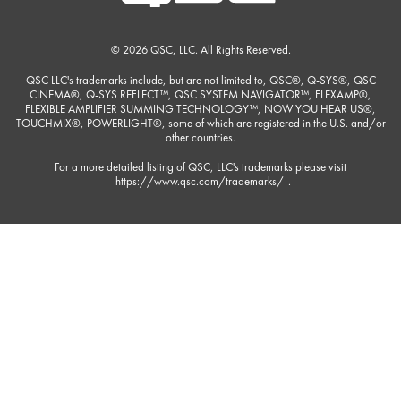
© 2026 QSC, LLC. All Rights Reserved.
QSC LLC's trademarks include, but are not limited to, QSC®, Q-SYS®, QSC
CINEMA®, Q-SYS REFLECT™, QSC SYSTEM NAVIGATOR™, FLEXAMP®,
FLEXIBLE AMPLIFIER SUMMING TECHNOLOGY™, NOW YOU HEAR US®,
TOUCHMIX®, POWERLIGHT®, some of which are registered in the U.S. and/or
other countries.
For a more detailed listing of QSC, LLC's trademarks please visit
https://www.qsc.com/trademarks/
.