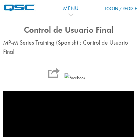
Salta al contenido principal
MENU
LOG IN / REGIST
Control de Usuario Final
MP-M Series Training (Spanish) : Control de Usuario
Final