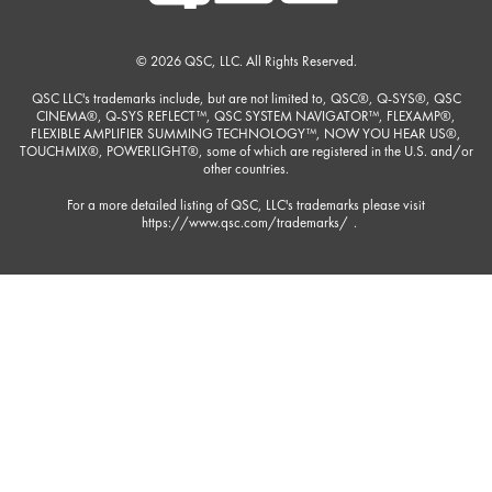
© 2026 QSC, LLC. All Rights Reserved.
QSC LLC's trademarks include, but are not limited to, QSC®, Q-SYS®, QSC
CINEMA®, Q-SYS REFLECT™, QSC SYSTEM NAVIGATOR™, FLEXAMP®,
FLEXIBLE AMPLIFIER SUMMING TECHNOLOGY™, NOW YOU HEAR US®,
TOUCHMIX®, POWERLIGHT®, some of which are registered in the U.S. and/or
other countries.
For a more detailed listing of QSC, LLC's trademarks please visit
https://www.qsc.com/trademarks/
.