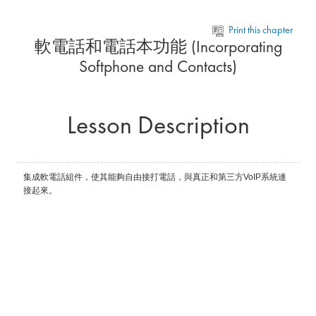
Skip to main content
Print this chapter
軟電話和電話本功能 (Incorporating
Softphone and Contacts)
Lesson Description
集成軟電話組件，使其能
夠自由接打電話，與真
正和第三方
VoIP
系統連
接起來。