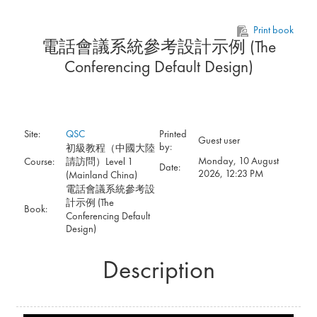
Skip to main content
Print book
電話會議系統參考設計示例 (The
Conferencing Default Design)
Site:
QSC
Printed
Guest user
by:
初級教程（中國大陸
Monday, 10 August
Course:
請訪問）Level 1
Date:
2026, 12:23 PM
(Mainland China)
電話會議系統參考設
計示例 (The
Book:
Conferencing Default
Design)
Description