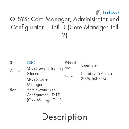
Skip to main content
Print book
Q-SYS: Core Manager, Administrator und
Configurator – Teil D (Core Manager Teil
2)
Site:
QSC
Printed
Guest user
by:
Q-SYS Level 1 Training
Course:
(German)
Thursday, 6 August
Date:
2026, 5:30 PM
Q-SYS: Core
Manager,
Book:
Administrator und
Configurator – Teil D
(Core Manager Teil 2)
Description