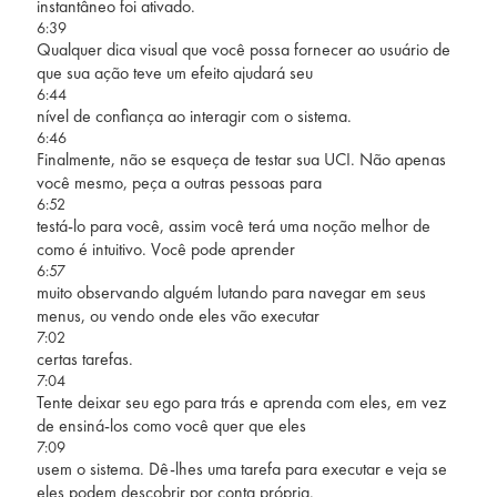
instantâneo foi ativado.
6:39
Qualquer dica visual que você possa fornecer ao usuário de
que sua ação teve um efeito ajudará seu
6:44
nível de confiança ao interagir com o sistema.
6:46
Finalmente, não se esqueça de testar sua UCI. Não apenas
você mesmo, peça a outras pessoas para
6:52
testá-lo para você, assim você terá uma noção melhor de
como é intuitivo. Você pode aprender
6:57
muito observando alguém lutando para navegar em seus
menus, ou vendo onde eles vão executar
7:02
certas tarefas.
7:04
Tente deixar seu ego para trás e aprenda com eles, em vez
de ensiná-los como você quer que eles
7:09
usem o sistema. Dê-lhes uma tarefa para executar e veja se
eles podem descobrir por conta própria.