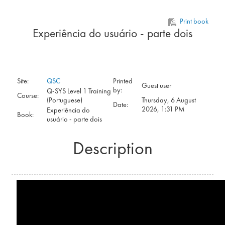
Skip to main content
Print book
Experiência do usuário - parte dois
Site:
QSC
Printed
Guest user
by:
Q-SYS Level 1 Training
Course:
(Portuguese)
Thursday, 6 August
Date:
2026, 1:31 PM
Experiência do
Book:
usuário - parte dois
Description