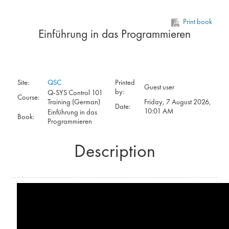
Skip to main content
Print book
Einführung in das Programmieren
Site:
QSC
Printed
Guest user
by:
Q-SYS Control 101
Course:
Training (German)
Friday, 7 August 2026,
Date:
10:01 AM
Einführung in das
Book:
Programmieren
Description