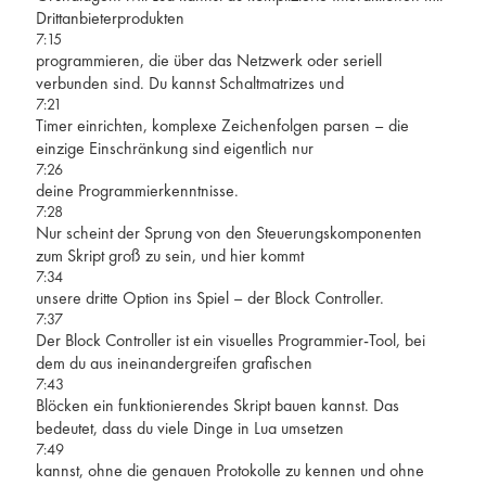
Drittanbieterprodukten
7:15
programmieren, die über das Netzwerk oder seriell
verbunden sind. Du kannst Schaltmatrizes und
7:21
Timer einrichten, komplexe Zeichenfolgen parsen – die
einzige Einschränkung sind eigentlich nur
7:26
deine Programmierkenntnisse.
7:28
Nur scheint der Sprung von den Steuerungskomponenten
zum Skript groß zu sein, und hier kommt
7:34
unsere dritte Option ins Spiel – der Block Controller.
7:37
Der Block Controller ist ein visuelles Programmier-Tool, bei
dem du aus ineinandergreifen grafischen
7:43
Blöcken ein funktionierendes Skript bauen kannst. Das
bedeutet, dass du viele Dinge in Lua umsetzen
7:49
kannst, ohne die genauen Protokolle zu kennen und ohne